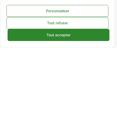
Comment
un
logiciel
de
location
de
vélo
optimise
l’efficacité
et
la
rentabilité
de
votre
flotte
Personnaliser
LIRE
Tout refuser
Tout accepter
NON CLASSÉ
Location
de
vélo
pour
les
collectivités
:
optimiser
budget
et
organisation
du
service
LIRE