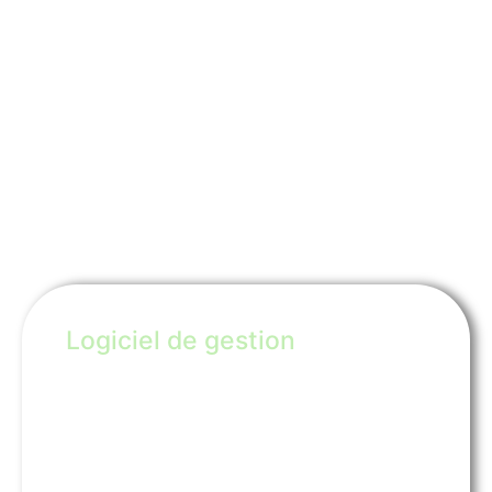
Pourquoi
choisir
ACCEN
Vélo
?
Avec ACCEN Vélo, vous avez : un logiciel,
un site de réservation et de paiement en
ligne, et une Web app !
Optez pour une solution complète, simple
et intuitive pour gérer efficacement votre
flotte, et offrir uneexpérience client fluide.
Logiciel de gestion
Notre logiciel de gestion centralise toutes les
informations essentielles : clients, parc de vélos,
contrats, ainsi que les modules de location,
entretien, maintenance, vente et administration.