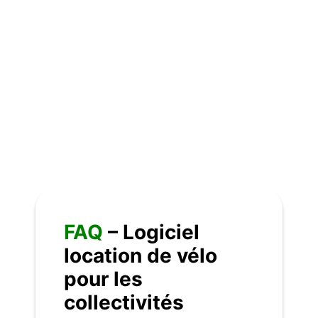
Passez
à
la
vitesse
supérieure
avec
ACCEN
Vélo
Prêt à révolutionner la gestion de votre flotte de
vélos ?
ACCEN Vélo est votre partenaire idéal pour simplifier
vos opérations, optimiser vos coûts et offrir une
expérience fluide à vos utilisateurs. Contactez-nous
dès aujourd’hui pour découvrir comment nous
pouvons transformer vos projets de mobilité.
FAQ
– Logiciel
location de vélo
pour les
collectivités